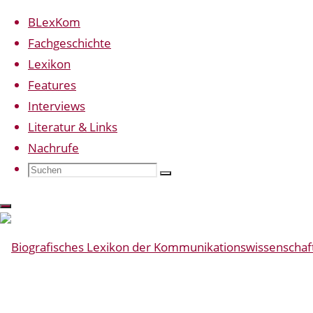
BLexKom
Fachgeschichte
Lexikon
Zum
Start
Beiträge
Features
Suchen
Inhalt
verschlagwortet
Interviews
springen
mit
Schlagwort:
Literatur & Links
BLexKom gibt der
"Medienpsychologie"
Nachrufe
Kommunikationswissenschaft im
Suchen
Suchen
Suchen
deutschsprachigen Raum ein Gesicht.
Medienpsycholog
nach:
Vorgestellt werden zentrale Akteure des
Fachs – von Karl Bücher bis zu aktuellen
Berufungen. Die Einträge bieten
biografische Angaben, Hinweise auf
zentrale Publikationen und
Biografisches
Sekundärliteratur sowie eine knappe